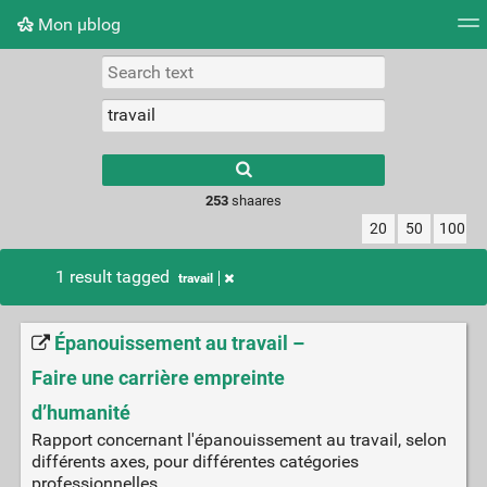
Mon μblog
Tag cloud
Picture wall
Daily
RSS Feed
Logi
Type 1 or more
characters for
results.
253
shaares
20
50
100
1 result tagged
travail
Épanouissement au travail –
Faire une carrière empreinte
d’humanité
Rapport concernant l'épanouissement au travail, selon
différents axes, pour différentes catégories
professionnelles.