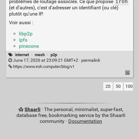
problèmes de routage associés. Ce que propose
iroh
(et d'autres), c'est d'adresser un identifiant (ou clé)
plutôt qu'une IP.
Voir aussi :
libp2p
ipfs
pinecone
internet
·
mesh
·
p2p
June 17, 2026 at 23:09:21 GMT+2 ·
permalink
https://www.iroh.computer/blog/v1
20
50
100
Shaarli
· The personal, minimalist, super-fast,
database free, bookmarking service by the Shaarli
community ·
Documentation