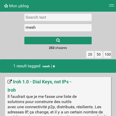
Mon μblog
Tag cloud
Picture wall
Daily
RSS Feed
Logi
Type 1 or more
characters for
results.
253
shaares
20
50
100
1 result tagged
mesh
Iroh 1.0 - Dial Keys, not IPs -
Iroh
Il faudrait que je me fasse une liste de
solutions pour construire des outils
avec une connectivité p2p, distribués, résilients. Les
adresses IP, ça change, et il y a un certain nombre de