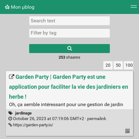
Mon μblog
Tag cloud
Picture wall
Daily
RSS Feed
Logi
Type 1 or more
characters for
results.
253
shaares
20
50
100
Garden Party | Garden Party est une
application pour faciliter la vie des jardiniers en
herbe !
Oh, ça semble intéressant pour une gestion de jardin
jardinage
October 26, 2023 at 07:19:06 GMT+2 ·
permalink
https://garden-party.io/