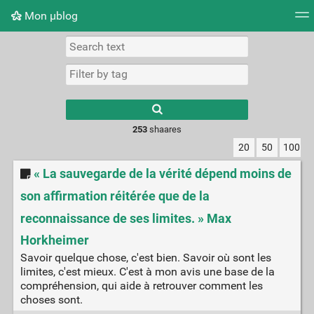
Mon μblog
Tag cloud
Picture wall
Daily
RSS Feed
Logi
Type 1 or more
characters for
results.
253
shaares
20
50
100
« La sauvegarde de la vérité dépend moins de
son affirmation réitérée que de la
reconnaissance de ses limites. » Max
Horkheimer
Savoir quelque chose, c'est bien. Savoir où sont les
limites, c'est mieux. C'est à mon avis une base de la
compréhension, qui aide à retrouver comment les
choses sont.