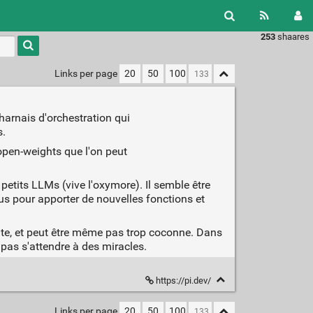
253
shaares
Type 1 or
more
characters
Links per page
20
50
100
for
results.
harnais d'orchestration qui
s.
open-weights que l'on peut
petits LLMs (vive l'oxymore). Il semble être
s pour apporter de nouvelles fonctions et
ante, et peut être même pas trop coconne. Dans
t pas s'attendre à des miracles.
https://pi.dev/
Links per page
20
50
100