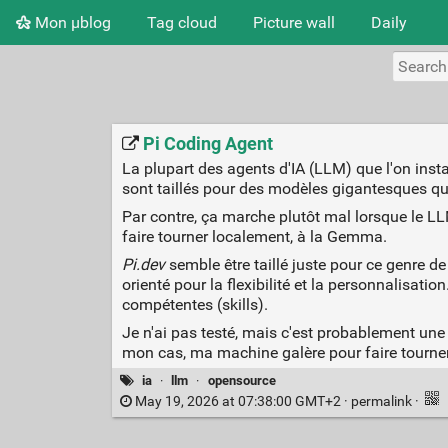
Mon μblog
Tag cloud
Picture wall
Daily
Pi Coding Agent
La plupart des agents d'IA (LLM) que l'on inst
sont taillés pour des modèles gigantesques qui
Par contre, ça marche plutôt mal lorsque le L
faire tourner localement, à la Gemma.
Pi.dev
semble être taillé juste pour ce genre d
orienté pour la flexibilité et la personnalisation
compétentes (skills).
Je n'ai pas testé, mais c'est probablement une
mon cas, ma machine galère pour faire tourne
ia
·
llm
·
opensource
May 19, 2026 at 07:38:00 GMT+2 ·
permalink
·