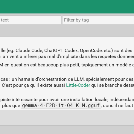
alle (eg. Claude Code, ChatGPT Codex, OpenCode, etc.) sont des 
 arrivent a inférer pas mal d'implicite dans les requêtes donnée
LM en question est beaucoup plus petit, typiquement un modèle 
e cas : un harnais d'orchestration de LLM, spécialement pour des 
. C'est pour ça qu'il existe aussi
Little-Coder
qui se branche dessu
 piste intéressante pour avoir une installation locale, indépend
r plus que
gemma-4-E2B-it-Q4_K_M.gguf
, donc il ne fau